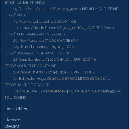
BTSG² ILE-DE-FRANCE
15, Rue de l'Hôtel ville CS 70005 92200 NEUILLY-SUR-SEINE
BTGS² PACA
51, Rue Maréchal Joffre 06000 NICE
2, Avenue Aristide Briand CS 30751 06605 ANTIBES Cedex
BTSG² AUVERGNE-RHÔNE-ALPES
28, Rue Plaisance 73000 CHAMBERY
129, Rue Chaponnay - 69003 LYON
BTSG² BOURGOGNE-FRANCHE COMTE
22, Quai Gambetta 71100 CHALON-SUR-SAÔNE
BTSG² NOUVELLE AQUITAINE
2, Avenue Thiers CS 30159 19104 BRIVE CEDEX
19, Bd. Victor Hugo CS 20206 87006 LIMOGES CEDEX 1
BTSG² HAUT-DE-FRANCE
Tour MERCURE - 6ème étage- 445 Boulevard Gambetta 59200
TOURCOING
Liens Utiles
Glossaire
CNAJMJ