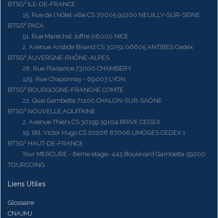
BTSG² ILE-DE-FRANCE
15, Rue de l'Hôtel ville CS 70005 92200 NEUILLY-SUR-SEINE
BTGS² PACA
51, Rue Maréchal Joffre 06000 NICE
2, Avenue Aristide Briand CS 30751 06605 ANTIBES Cedex
BTSG² AUVERGNE-RHÔNE-ALPES
28, Rue Plaisance 73000 CHAMBERY
129, Rue Chaponnay - 69003 LYON
BTSG² BOURGOGNE-FRANCHE COMTE
22, Quai Gambetta 71100 CHALON-SUR-SAÔNE
BTSG² NOUVELLE AQUITAINE
2, Avenue Thiers CS 30159 19104 BRIVE CEDEX
19, Bd. Victor Hugo CS 20206 87006 LIMOGES CEDEX 1
BTSG² HAUT-DE-FRANCE
Tour MERCURE - 6ème étage- 445 Boulevard Gambetta 59200
TOURCOING
Liens Utiles
Glossaire
CNAJMJ