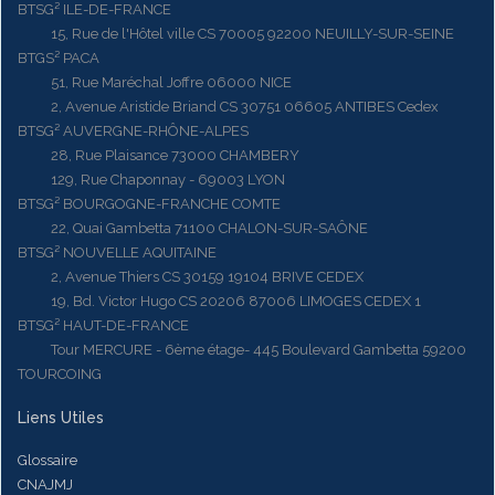
BTSG² ILE-DE-FRANCE
15, Rue de l'Hôtel ville CS 70005 92200 NEUILLY-SUR-SEINE
BTGS² PACA
51, Rue Maréchal Joffre 06000 NICE
2, Avenue Aristide Briand CS 30751 06605 ANTIBES Cedex
BTSG² AUVERGNE-RHÔNE-ALPES
28, Rue Plaisance 73000 CHAMBERY
129, Rue Chaponnay - 69003 LYON
BTSG² BOURGOGNE-FRANCHE COMTE
22, Quai Gambetta 71100 CHALON-SUR-SAÔNE
BTSG² NOUVELLE AQUITAINE
2, Avenue Thiers CS 30159 19104 BRIVE CEDEX
19, Bd. Victor Hugo CS 20206 87006 LIMOGES CEDEX 1
BTSG² HAUT-DE-FRANCE
Tour MERCURE - 6ème étage- 445 Boulevard Gambetta 59200
TOURCOING
Liens Utiles
Glossaire
CNAJMJ