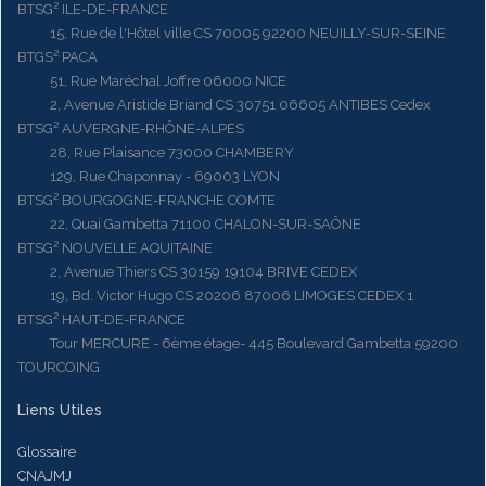
BTSG² ILE-DE-FRANCE
15, Rue de l'Hôtel ville CS 70005 92200 NEUILLY-SUR-SEINE
BTGS² PACA
51, Rue Maréchal Joffre 06000 NICE
2, Avenue Aristide Briand CS 30751 06605 ANTIBES Cedex
BTSG² AUVERGNE-RHÔNE-ALPES
28, Rue Plaisance 73000 CHAMBERY
129, Rue Chaponnay - 69003 LYON
BTSG² BOURGOGNE-FRANCHE COMTE
22, Quai Gambetta 71100 CHALON-SUR-SAÔNE
BTSG² NOUVELLE AQUITAINE
2, Avenue Thiers CS 30159 19104 BRIVE CEDEX
19, Bd. Victor Hugo CS 20206 87006 LIMOGES CEDEX 1
BTSG² HAUT-DE-FRANCE
Tour MERCURE - 6ème étage- 445 Boulevard Gambetta 59200
TOURCOING
Liens Utiles
Glossaire
CNAJMJ