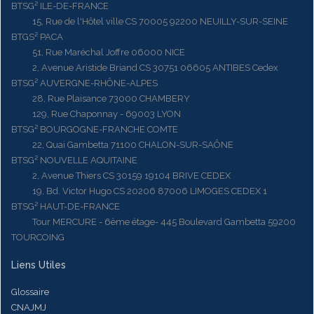
BTSG² ILE-DE-FRANCE
15, Rue de l'Hôtel ville CS 70005 92200 NEUILLY-SUR-SEINE
BTGS² PACA
51, Rue Maréchal Joffre 06000 NICE
2, Avenue Aristide Briand CS 30751 06605 ANTIBES Cedex
BTSG² AUVERGNE-RHÔNE-ALPES
28, Rue Plaisance 73000 CHAMBERY
129, Rue Chaponnay - 69003 LYON
BTSG² BOURGOGNE-FRANCHE COMTE
22, Quai Gambetta 71100 CHALON-SUR-SAÔNE
BTSG² NOUVELLE AQUITAINE
2, Avenue Thiers CS 30159 19104 BRIVE CEDEX
19, Bd. Victor Hugo CS 20206 87006 LIMOGES CEDEX 1
BTSG² HAUT-DE-FRANCE
Tour MERCURE - 6ème étage- 445 Boulevard Gambetta 59200
TOURCOING
Liens Utiles
Glossaire
CNAJMJ