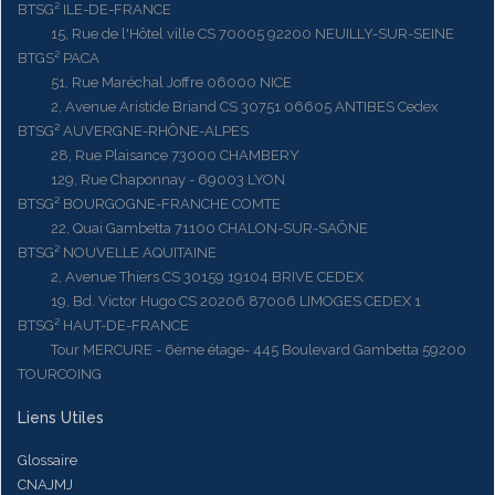
BTSG² ILE-DE-FRANCE
15, Rue de l'Hôtel ville CS 70005 92200 NEUILLY-SUR-SEINE
BTGS² PACA
51, Rue Maréchal Joffre 06000 NICE
2, Avenue Aristide Briand CS 30751 06605 ANTIBES Cedex
BTSG² AUVERGNE-RHÔNE-ALPES
28, Rue Plaisance 73000 CHAMBERY
129, Rue Chaponnay - 69003 LYON
BTSG² BOURGOGNE-FRANCHE COMTE
22, Quai Gambetta 71100 CHALON-SUR-SAÔNE
BTSG² NOUVELLE AQUITAINE
2, Avenue Thiers CS 30159 19104 BRIVE CEDEX
19, Bd. Victor Hugo CS 20206 87006 LIMOGES CEDEX 1
BTSG² HAUT-DE-FRANCE
Tour MERCURE - 6ème étage- 445 Boulevard Gambetta 59200
TOURCOING
Liens Utiles
Glossaire
CNAJMJ