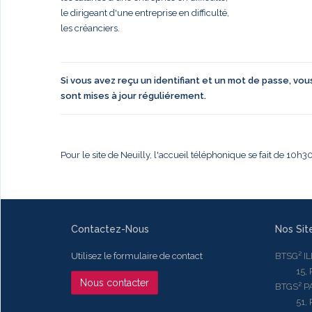
le dirigeant d'une entreprise en difficulté,
les créanciers.
Si vous avez reçu un identifiant et un mot de passe, vo
sont mises à jour réguliérement.
Pour le site de Neuilly, l'accueil téléphonique se fait de 10h
Contactez-Nous
Nos Sit
Utilisez le formulaire de contact
BTSG² I
15, Rue
Nous contacter
BTGS² P
51, Rue