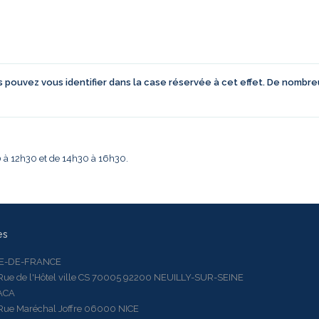
us pouvez vous identifier dans la case réservée à cet effet. De nombr
30 à 12h30 et de 14h30 à 16h30.
es
LE-DE-FRANCE
 de l'Hôtel ville CS 70005 92200 NEUILLY-SUR-SEINE
ACA
 Maréchal Joffre 06000 NICE