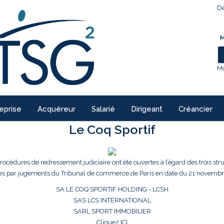
De
M
Mo
eprise
Acquéreur
Salarié
Dirigeant
Créancier
Le Coq Sportif
procédures de redressement judiciaire ont été ouvertes à l’égard des trois str
es par jugements du Tribunal de commerce de Paris en date du 21 novembr
SA LE COQ SPORTIF HOLDING - LCSH
SAS LCS INTERNATIONAL
SARL SPORT IMMOBILIER
Cliquez ICI