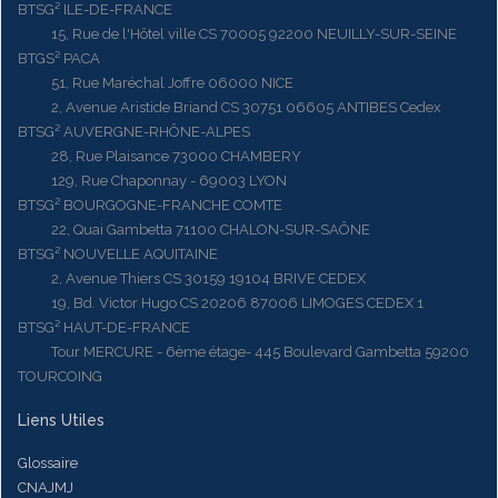
BTSG² ILE-DE-FRANCE
15, Rue de l'Hôtel ville CS 70005 92200 NEUILLY-SUR-SEINE
BTGS² PACA
51, Rue Maréchal Joffre 06000 NICE
2, Avenue Aristide Briand CS 30751 06605 ANTIBES Cedex
BTSG² AUVERGNE-RHÔNE-ALPES
28, Rue Plaisance 73000 CHAMBERY
129, Rue Chaponnay - 69003 LYON
BTSG² BOURGOGNE-FRANCHE COMTE
22, Quai Gambetta 71100 CHALON-SUR-SAÔNE
BTSG² NOUVELLE AQUITAINE
2, Avenue Thiers CS 30159 19104 BRIVE CEDEX
19, Bd. Victor Hugo CS 20206 87006 LIMOGES CEDEX 1
BTSG² HAUT-DE-FRANCE
Tour MERCURE - 6ème étage- 445 Boulevard Gambetta 59200
TOURCOING
Liens Utiles
Glossaire
CNAJMJ