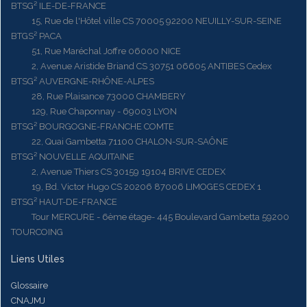
BTSG² ILE-DE-FRANCE
15, Rue de l'Hôtel ville CS 70005 92200 NEUILLY-SUR-SEINE
BTGS² PACA
51, Rue Maréchal Joffre 06000 NICE
2, Avenue Aristide Briand CS 30751 06605 ANTIBES Cedex
BTSG² AUVERGNE-RHÔNE-ALPES
28, Rue Plaisance 73000 CHAMBERY
129, Rue Chaponnay - 69003 LYON
BTSG² BOURGOGNE-FRANCHE COMTE
22, Quai Gambetta 71100 CHALON-SUR-SAÔNE
BTSG² NOUVELLE AQUITAINE
2, Avenue Thiers CS 30159 19104 BRIVE CEDEX
19, Bd. Victor Hugo CS 20206 87006 LIMOGES CEDEX 1
BTSG² HAUT-DE-FRANCE
Tour MERCURE - 6ème étage- 445 Boulevard Gambetta 59200
TOURCOING
Liens Utiles
Glossaire
CNAJMJ