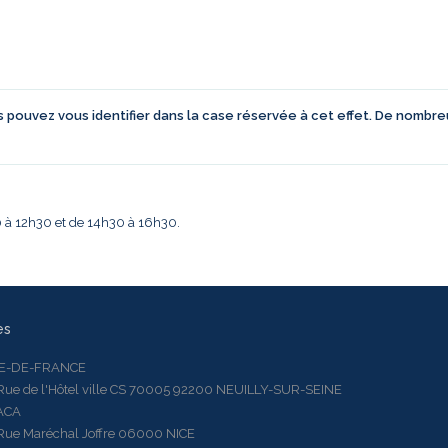
us pouvez vous identifier dans la case réservée à cet effet. De nombr
30 à 12h30 et de 14h30 à 16h30.
es
LE-DE-FRANCE
 de l'Hôtel ville CS 70005 92200 NEUILLY-SUR-SEINE
ACA
 Maréchal Joffre 06000 NICE