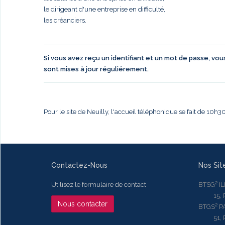
le dirigeant d'une entreprise en difficulté,
les créanciers.
Si vous avez reçu un identifiant et un mot de passe, vo
sont mises à jour réguliérement.
Pour le site de Neuilly, l'accueil téléphonique se fait de 10h
Contactez-Nous
Nos Sit
Utilisez le formulaire de contact
BTSG² I
15, Rue
Nous contacter
BTGS² P
51, Rue