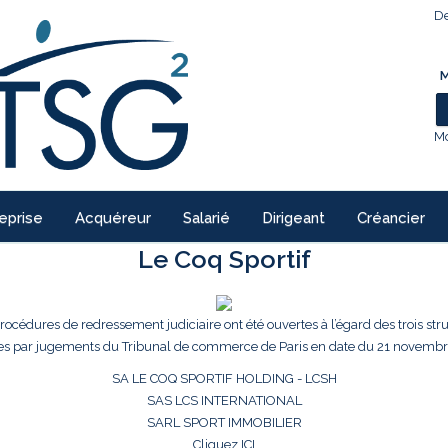
De
M
Mo
eprise
Acquéreur
Salarié
Dirigeant
Créancier
Le Coq Sportif
procédures de redressement judiciaire ont été ouvertes à l’égard des trois str
es par jugements du Tribunal de commerce de Paris en date du 21 novembr
SA LE COQ SPORTIF HOLDING - LCSH
SAS LCS INTERNATIONAL
SARL SPORT IMMOBILIER
Cliquez ICI