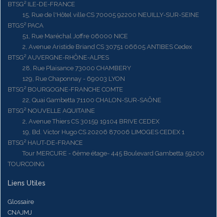
BTSG² ILE-DE-FRANCE
15, Rue de l'Hôtel ville CS 70005 92200 NEUILLY-SUR-SEINE
BTGS² PACA
51, Rue Maréchal Joffre 06000 NICE
2, Avenue Aristide Briand CS 30751 06605 ANTIBES Cedex
BTSG² AUVERGNE-RHÔNE-ALPES
28, Rue Plaisance 73000 CHAMBERY
129, Rue Chaponnay - 69003 LYON
BTSG² BOURGOGNE-FRANCHE COMTE
22, Quai Gambetta 71100 CHALON-SUR-SAÔNE
BTSG² NOUVELLE AQUITAINE
2, Avenue Thiers CS 30159 19104 BRIVE CEDEX
19, Bd. Victor Hugo CS 20206 87006 LIMOGES CEDEX 1
BTSG² HAUT-DE-FRANCE
Tour MERCURE - 6ème étage- 445 Boulevard Gambetta 59200
TOURCOING
Liens Utiles
Glossaire
CNAJMJ