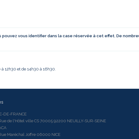
us pouvez vous identifier dans la case réservée à cet effet. De nombr
30 à 12h30 et de 14h30 à 16h30.
es
LE-DE-FRANCE
 de l'Hôtel ville CS 70005 92200 NEUILLY-SUR-SEINE
ACA
 Maréchal Joffre 06000 NICE