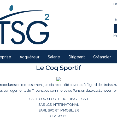
De
M
Mo
eprise
Acquéreur
Salarié
Dirigeant
Créancier
Le Coq Sportif
procédures de redressement judiciaire ont été ouvertes à l’égard des trois str
es par jugements du Tribunal de commerce de Paris en date du 21 novembr
SA LE COQ SPORTIF HOLDING - LCSH
SAS LCS INTERNATIONAL
SARL SPORT IMMOBILIER
Cliquez ICI