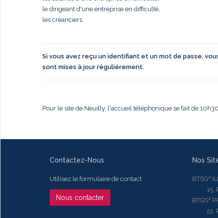
le dirigeant d'une entreprise en difficulté,
les créanciers.
Si vous avez reçu un identifiant et un mot de passe, vo
sont mises à jour réguliérement.
Pour le site de Neuilly, l'accueil téléphonique se fait de 10h
Contactez-Nous
Nos Sit
Utilisez le formulaire de contact
BTSG² I
15, Rue
Nous contacter
BTGS² P
51, Rue