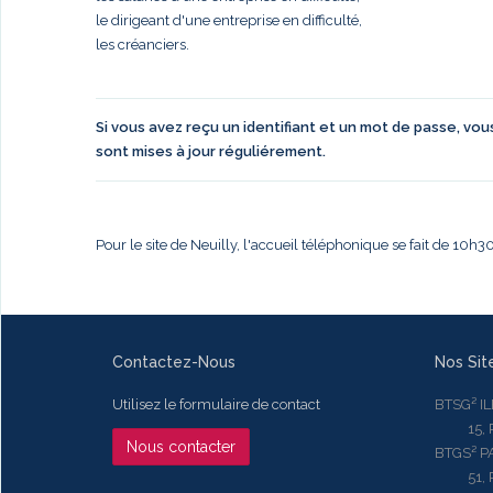
le dirigeant d'une entreprise en difficulté,
les créanciers.
Si vous avez reçu un identifiant et un mot de passe, vo
sont mises à jour réguliérement.
Pour le site de Neuilly, l'accueil téléphonique se fait de 10h
Contactez-Nous
Nos Sit
Utilisez le formulaire de contact
BTSG² I
15, Rue
Nous contacter
BTGS² P
51, Rue