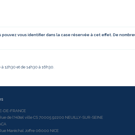
us pouvez vous identifier dans la case réservée à cet effet. De nombr
30 à 12h30 et de 14h30 à 16h30.
es
LE-DE-FRANCE
 de l'Hôtel ville CS 70005 92200 NEUILLY-SUR-SEINE
ACA
 Maréchal Joffre 06000 NICE