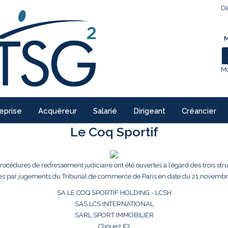
De
M
Mo
eprise
Acquéreur
Salarié
Dirigeant
Créancier
Le Coq Sportif
procédures de redressement judiciaire ont été ouvertes à l’égard des trois str
es par jugements du Tribunal de commerce de Paris en date du 21 novembr
SA LE COQ SPORTIF HOLDING - LCSH
SAS LCS INTERNATIONAL
SARL SPORT IMMOBILIER
Cliquez ICI