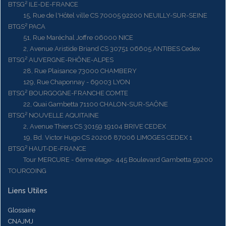
BTSG² ILE-DE-FRANCE
15, Rue de l'Hôtel ville CS 70005 92200 NEUILLY-SUR-SEINE
BTGS² PACA
51, Rue Maréchal Joffre 06000 NICE
2, Avenue Aristide Briand CS 30751 06605 ANTIBES Cedex
BTSG² AUVERGNE-RHÔNE-ALPES
28, Rue Plaisance 73000 CHAMBERY
129, Rue Chaponnay - 69003 LYON
BTSG² BOURGOGNE-FRANCHE COMTE
22, Quai Gambetta 71100 CHALON-SUR-SAÔNE
BTSG² NOUVELLE AQUITAINE
2, Avenue Thiers CS 30159 19104 BRIVE CEDEX
19, Bd. Victor Hugo CS 20206 87006 LIMOGES CEDEX 1
BTSG² HAUT-DE-FRANCE
Tour MERCURE - 6ème étage- 445 Boulevard Gambetta 59200
TOURCOING
Liens Utiles
Glossaire
CNAJMJ