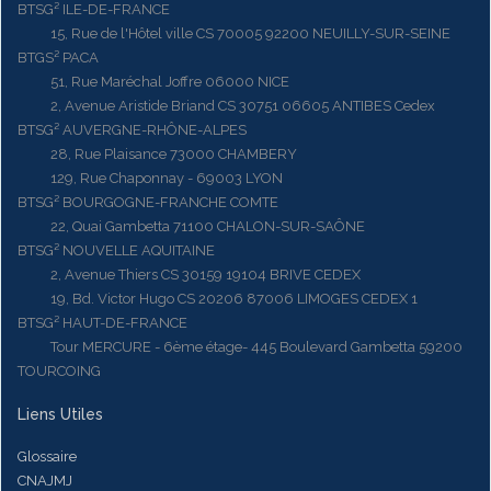
BTSG² ILE-DE-FRANCE
15, Rue de l'Hôtel ville CS 70005 92200 NEUILLY-SUR-SEINE
BTGS² PACA
51, Rue Maréchal Joffre 06000 NICE
2, Avenue Aristide Briand CS 30751 06605 ANTIBES Cedex
BTSG² AUVERGNE-RHÔNE-ALPES
28, Rue Plaisance 73000 CHAMBERY
129, Rue Chaponnay - 69003 LYON
BTSG² BOURGOGNE-FRANCHE COMTE
22, Quai Gambetta 71100 CHALON-SUR-SAÔNE
BTSG² NOUVELLE AQUITAINE
2, Avenue Thiers CS 30159 19104 BRIVE CEDEX
19, Bd. Victor Hugo CS 20206 87006 LIMOGES CEDEX 1
BTSG² HAUT-DE-FRANCE
Tour MERCURE - 6ème étage- 445 Boulevard Gambetta 59200
TOURCOING
Liens Utiles
Glossaire
CNAJMJ