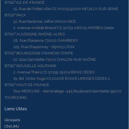
BTSG² ILE-DE-FRANCE
15, Rue de l'Hôtel ville CS 70005 92200 NEUILLY-SUR-SEINE
BTGS² PACA
51, Rue Maréchal Joffre 06000 NICE
2, Avenue Aristide Briand CS 30751 06605 ANTIBES Cedex
BTSG² AUVERGNE-RHÔNE-ALPES
28, Rue Plaisance 73000 CHAMBERY
129, Rue Chaponnay - 69003 LYON
BTSG² BOURGOGNE-FRANCHE COMTE
22, Quai Gambetta 71100 CHALON-SUR-SAÔNE
BTSG² NOUVELLE AQUITAINE
2, Avenue Thiers CS 30159 19104 BRIVE CEDEX
19, Bd. Victor Hugo CS 20206 87006 LIMOGES CEDEX 1
BTSG² HAUT-DE-FRANCE
Tour MERCURE - 6ème étage- 445 Boulevard Gambetta 59200
TOURCOING
Liens Utiles
Glossaire
CNAJMJ