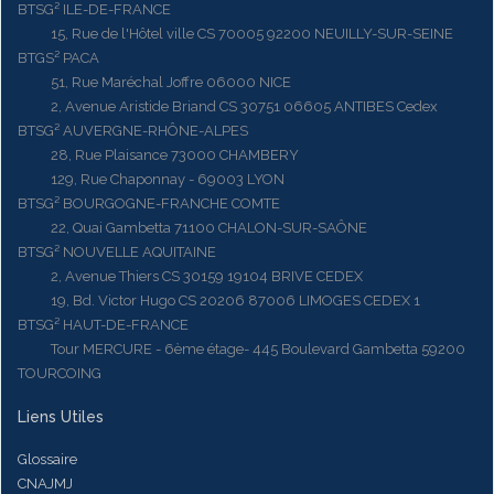
BTSG² ILE-DE-FRANCE
15, Rue de l'Hôtel ville CS 70005 92200 NEUILLY-SUR-SEINE
BTGS² PACA
51, Rue Maréchal Joffre 06000 NICE
2, Avenue Aristide Briand CS 30751 06605 ANTIBES Cedex
BTSG² AUVERGNE-RHÔNE-ALPES
28, Rue Plaisance 73000 CHAMBERY
129, Rue Chaponnay - 69003 LYON
BTSG² BOURGOGNE-FRANCHE COMTE
22, Quai Gambetta 71100 CHALON-SUR-SAÔNE
BTSG² NOUVELLE AQUITAINE
2, Avenue Thiers CS 30159 19104 BRIVE CEDEX
19, Bd. Victor Hugo CS 20206 87006 LIMOGES CEDEX 1
BTSG² HAUT-DE-FRANCE
Tour MERCURE - 6ème étage- 445 Boulevard Gambetta 59200
TOURCOING
Liens Utiles
Glossaire
CNAJMJ