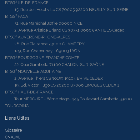
BTSG² ILE-DE-FRANCE
15, Rue de l'Hôtel ville CS 70005 92200 NEUILLY-SUR-SEINE
BTGS² PACA
51, Rue Maréchal Joffre 06000 NICE
2, Avenue Aristide Briand CS 30751 06605 ANTIBES Cedex
BTSG² AUVERGNE-RHÔNE-ALPES
28, Rue Plaisance 73000 CHAMBERY
129, Rue Chaponnay - 69003 LYON
BTSG² BOURGOGNE-FRANCHE COMTE
22, Quai Gambetta 71100 CHALON-SUR-SAÔNE
BTSG² NOUVELLE AQUITAINE
2, Avenue Thiers CS 30159 19104 BRIVE CEDEX
19, Bd. Victor Hugo CS 20206 87006 LIMOGES CEDEX 1
BTSG² HAUT-DE-FRANCE
Tour MERCURE - 6ème étage- 445 Boulevard Gambetta 59200
TOURCOING
Liens Utiles
Glossaire
CNAJMJ