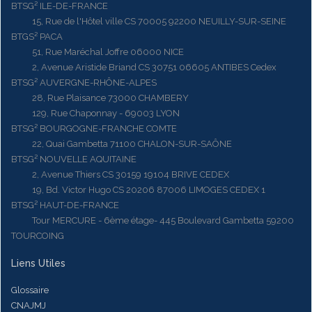
BTSG² ILE-DE-FRANCE
15, Rue de l'Hôtel ville CS 70005 92200 NEUILLY-SUR-SEINE
BTGS² PACA
51, Rue Maréchal Joffre 06000 NICE
2, Avenue Aristide Briand CS 30751 06605 ANTIBES Cedex
BTSG² AUVERGNE-RHÔNE-ALPES
28, Rue Plaisance 73000 CHAMBERY
129, Rue Chaponnay - 69003 LYON
BTSG² BOURGOGNE-FRANCHE COMTE
22, Quai Gambetta 71100 CHALON-SUR-SAÔNE
BTSG² NOUVELLE AQUITAINE
2, Avenue Thiers CS 30159 19104 BRIVE CEDEX
19, Bd. Victor Hugo CS 20206 87006 LIMOGES CEDEX 1
BTSG² HAUT-DE-FRANCE
Tour MERCURE - 6ème étage- 445 Boulevard Gambetta 59200
TOURCOING
Liens Utiles
Glossaire
CNAJMJ