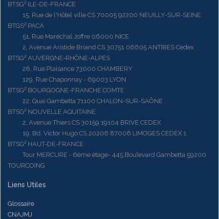
BTSG² ILE-DE-FRANCE
15, Rue de l'Hôtel ville CS 70005 92200 NEUILLY-SUR-SEINE
BTGS² PACA
51, Rue Maréchal Joffre 06000 NICE
2, Avenue Aristide Briand CS 30751 06605 ANTIBES Cedex
BTSG² AUVERGNE-RHÔNE-ALPES
28, Rue Plaisance 73000 CHAMBERY
129, Rue Chaponnay - 69003 LYON
BTSG² BOURGOGNE-FRANCHE COMTE
22, Quai Gambetta 71100 CHALON-SUR-SAÔNE
BTSG² NOUVELLE AQUITAINE
2, Avenue Thiers CS 30159 19104 BRIVE CEDEX
19, Bd. Victor Hugo CS 20206 87006 LIMOGES CEDEX 1
BTSG² HAUT-DE-FRANCE
Tour MERCURE - 6ème étage- 445 Boulevard Gambetta 59200
TOURCOING
Liens Utiles
Glossaire
CNAJMJ