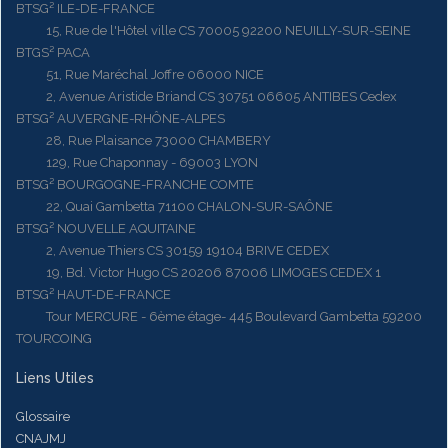
BTSG² ILE-DE-FRANCE
15, Rue de l'Hôtel ville CS 70005 92200 NEUILLY-SUR-SEINE
BTGS² PACA
51, Rue Maréchal Joffre 06000 NICE
2, Avenue Aristide Briand CS 30751 06605 ANTIBES Cedex
BTSG² AUVERGNE-RHÔNE-ALPES
28, Rue Plaisance 73000 CHAMBERY
129, Rue Chaponnay - 69003 LYON
BTSG² BOURGOGNE-FRANCHE COMTE
22, Quai Gambetta 71100 CHALON-SUR-SAÔNE
BTSG² NOUVELLE AQUITAINE
2, Avenue Thiers CS 30159 19104 BRIVE CEDEX
19, Bd. Victor Hugo CS 20206 87006 LIMOGES CEDEX 1
BTSG² HAUT-DE-FRANCE
Tour MERCURE - 6ème étage- 445 Boulevard Gambetta 59200
TOURCOING
Liens Utiles
Glossaire
CNAJMJ