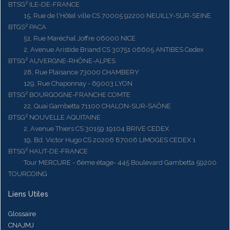
BTSG² ILE-DE-FRANCE
15, Rue de l'Hôtel ville CS 70005 92200 NEUILLY-SUR-SEINE
BTGS² PACA
51, Rue Maréchal Joffre 06000 NICE
2, Avenue Aristide Briand CS 30751 06605 ANTIBES Cedex
BTSG² AUVERGNE-RHÔNE-ALPES
28, Rue Plaisance 73000 CHAMBERY
129, Rue Chaponnay - 69003 LYON
BTSG² BOURGOGNE-FRANCHE COMTE
22, Quai Gambetta 71100 CHALON-SUR-SAÔNE
BTSG² NOUVELLE AQUITAINE
2, Avenue Thiers CS 30159 19104 BRIVE CEDEX
19, Bd. Victor Hugo CS 20206 87006 LIMOGES CEDEX 1
BTSG² HAUT-DE-FRANCE
Tour MERCURE - 6ème étage- 445 Boulevard Gambetta 59200
TOURCOING
Liens Utiles
Glossaire
CNAJMJ