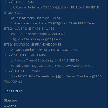
BTSG² ILE-DE-FRANCE
15, Rue de l'Hôtel ville CS 70005 92200 NEUILLY-SUR-SEINE
BTGS² PACA
51, Rue Maréchal Joffre 06000 NICE
2, Avenue Aristide Briand CS 30751 06605 ANTIBES Cedex
BTSG² AUVERGNE-RHÔNE-ALPES
28, Rue Plaisance 73000 CHAMBERY
129, Rue Chaponnay - 69003 LYON
BTSG² BOURGOGNE-FRANCHE COMTE
22, Quai Gambetta 71100 CHALON-SUR-SAÔNE
BTSG² NOUVELLE AQUITAINE
2, Avenue Thiers CS 30159 19104 BRIVE CEDEX
19, Bd. Victor Hugo CS 20206 87006 LIMOGES CEDEX 1
BTSG² HAUT-DE-FRANCE
Tour MERCURE - 6ème étage- 445 Boulevard Gambetta 59200
TOURCOING
Liens Utiles
Glossaire
CNAJMJ