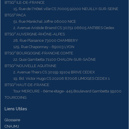
BTSG² ILE-DE-FRANCE
15, Rue de l'Hôtel ville CS 70005 92200 NEUILLY-SUR-SEINE
BTGS² PACA
51, Rue Maréchal Joffre 06000 NICE
2, Avenue Aristide Briand CS 30751 06605 ANTIBES Cedex
BTSG² AUVERGNE-RHÔNE-ALPES
28, Rue Plaisance 73000 CHAMBERY
129, Rue Chaponnay - 69003 LYON
BTSG² BOURGOGNE-FRANCHE COMTE
22, Quai Gambetta 71100 CHALON-SUR-SAÔNE
BTSG² NOUVELLE AQUITAINE
2, Avenue Thiers CS 30159 19104 BRIVE CEDEX
19, Bd. Victor Hugo CS 20206 87006 LIMOGES CEDEX 1
BTSG² HAUT-DE-FRANCE
Tour MERCURE - 6ème étage- 445 Boulevard Gambetta 59200
TOURCOING
Liens Utiles
Glossaire
CNAJMJ