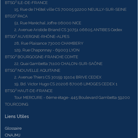
BTSG² ILE-DE-FRANCE
15, Rue de l'Hôtel ville CS 70005 92200 NEUILLY-SUR-SEINE
BTGS² PACA
51, Rue Maréchal Joffre 06000 NICE
2, Avenue Aristide Briand CS 30751 06605 ANTIBES Cedex
BTSG² AUVERGNE-RHÔNE-ALPES
28, Rue Plaisance 73000 CHAMBERY
129, Rue Chaponnay - 69003 LYON
BTSG² BOURGOGNE-FRANCHE COMTE
22, Quai Gambetta 71100 CHALON-SUR-SAÔNE
BTSG² NOUVELLE AQUITAINE
2, Avenue Thiers CS 30159 19104 BRIVE CEDEX
19, Bd. Victor Hugo CS 20206 87006 LIMOGES CEDEX 1
BTSG² HAUT-DE-FRANCE
Tour MERCURE - 6ème étage- 445 Boulevard Gambetta 59200
TOURCOING
Liens Utiles
Glossaire
CNAJMJ