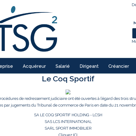
De
M
Mo
eprise
Acquéreur
Salarié
Dirigeant
Créancier
Le Coq Sportif
procédures de redressement judiciaire ont été ouvertes à l’égard des trois str
es par jugements du Tribunal de commerce de Paris en date du 21 novembr
SA LE COQ SPORTIF HOLDING - LCSH
SAS LCS INTERNATIONAL
SARL SPORT IMMOBILIER
Cliquez ICI