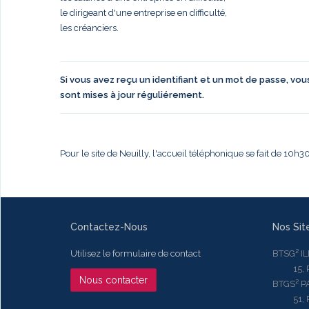
le dirigeant d'une entreprise en difficulté,
les créanciers.
Si vous avez reçu un identifiant et un mot de passe, vo
sont mises à jour réguliérement.
Pour le site de Neuilly, l'accueil téléphonique se fait de 10h
Contactez-Nous
Nos Sit
Utilisez le formulaire de contact
BTSG² I
15, Rue
Nous contacter
BTGS² P
51, Rue