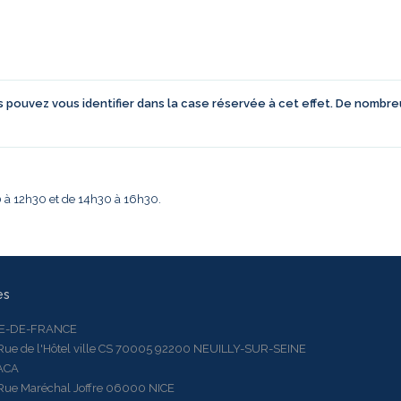
us pouvez vous identifier dans la case réservée à cet effet. De nombr
30 à 12h30 et de 14h30 à 16h30.
es
LE-DE-FRANCE
 de l'Hôtel ville CS 70005 92200 NEUILLY-SUR-SEINE
ACA
 Maréchal Joffre 06000 NICE