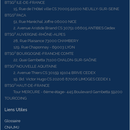
BTSG² ILE-DE-FRANCE
15, Rue de l'Hôtel ville CS 70005 92200 NEUILLY-SUR-SEINE
BTGS² PACA
51, Rue Maréchal Joffre 06000 NICE
2, Avenue Aristide Briand CS 30751 06605 ANTIBES Cedex
BTSG² AUVERGNE-RHÔNE-ALPES
28, Rue Plaisance 73000 CHAMBERY
129, Rue Chaponnay - 69003 LYON
BTSG² BOURGOGNE-FRANCHE COMTE
22, Quai Gambetta 71100 CHALON-SUR-SAÔNE
BTSG² NOUVELLE AQUITAINE
2, Avenue Thiers CS 30159 19104 BRIVE CEDEX
19, Bd. Victor Hugo CS 20206 87006 LIMOGES CEDEX 1
BTSG² HAUT-DE-FRANCE
Tour MERCURE - 6ème étage- 445 Boulevard Gambetta 59200
TOURCOING
Liens Utiles
Glossaire
CNAJMJ