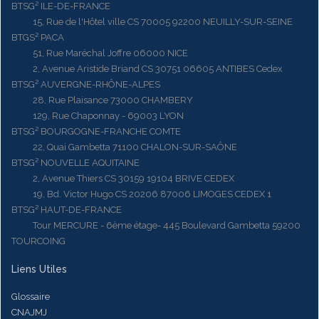
BTSG² ILE-DE-FRANCE
15, Rue de l'Hôtel ville CS 70005 92200 NEUILLY-SUR-SEINE
BTGS² PACA
51, Rue Maréchal Joffre 06000 NICE
2, Avenue Aristide Briand CS 30751 06605 ANTIBES Cedex
BTSG² AUVERGNE-RHÔNE-ALPES
28, Rue Plaisance 73000 CHAMBERY
129, Rue Chaponnay - 69003 LYON
BTSG² BOURGOGNE-FRANCHE COMTE
22, Quai Gambetta 71100 CHALON-SUR-SAÔNE
BTSG² NOUVELLE AQUITAINE
2, Avenue Thiers CS 30159 19104 BRIVE CEDEX
19, Bd. Victor Hugo CS 20206 87006 LIMOGES CEDEX 1
BTSG² HAUT-DE-FRANCE
Tour MERCURE - 6ème étage- 445 Boulevard Gambetta 59200
TOURCOING
Liens Utiles
Glossaire
CNAJMJ