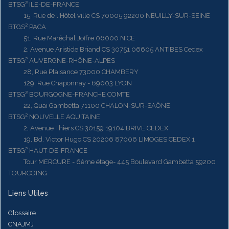
BTSG² ILE-DE-FRANCE
15, Rue de l'Hôtel ville CS 70005 92200 NEUILLY-SUR-SEINE
BTGS² PACA
51, Rue Maréchal Joffre 06000 NICE
2, Avenue Aristide Briand CS 30751 06605 ANTIBES Cedex
BTSG² AUVERGNE-RHÔNE-ALPES
28, Rue Plaisance 73000 CHAMBERY
129, Rue Chaponnay - 69003 LYON
BTSG² BOURGOGNE-FRANCHE COMTE
22, Quai Gambetta 71100 CHALON-SUR-SAÔNE
BTSG² NOUVELLE AQUITAINE
2, Avenue Thiers CS 30159 19104 BRIVE CEDEX
19, Bd. Victor Hugo CS 20206 87006 LIMOGES CEDEX 1
BTSG² HAUT-DE-FRANCE
Tour MERCURE - 6ème étage- 445 Boulevard Gambetta 59200
TOURCOING
Liens Utiles
Glossaire
CNAJMJ