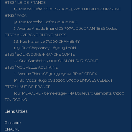
BTSG² ILE-DE-FRANCE
15, Rue de l'Hôtel ville CS 70005 92200 NEUILLY-SUR-SEINE
BTGS² PACA
51, Rue Maréchal Joffre 06000 NICE
2, Avenue Aristide Briand CS 30751 06605 ANTIBES Cedex
BTSG² AUVERGNE-RHÔNE-ALPES
28, Rue Plaisance 73000 CHAMBERY
129, Rue Chaponnay - 69003 LYON
BTSG² BOURGOGNE-FRANCHE COMTE
22, Quai Gambetta 71100 CHALON-SUR-SAÔNE
BTSG² NOUVELLE AQUITAINE
2, Avenue Thiers CS 30159 19104 BRIVE CEDEX
19, Bd. Victor Hugo CS 20206 87006 LIMOGES CEDEX 1
BTSG² HAUT-DE-FRANCE
Tour MERCURE - 6ème étage- 445 Boulevard Gambetta 59200
TOURCOING
Liens Utiles
Glossaire
CNAJMJ