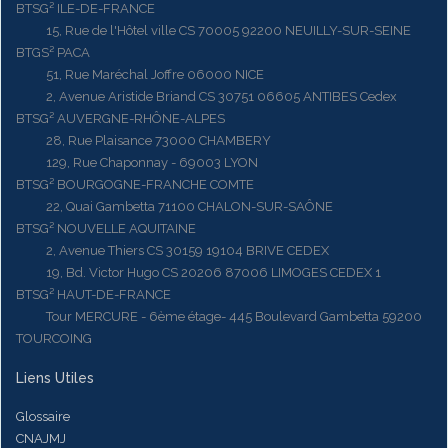
BTSG² ILE-DE-FRANCE
15, Rue de l'Hôtel ville CS 70005 92200 NEUILLY-SUR-SEINE
BTGS² PACA
51, Rue Maréchal Joffre 06000 NICE
2, Avenue Aristide Briand CS 30751 06605 ANTIBES Cedex
BTSG² AUVERGNE-RHÔNE-ALPES
28, Rue Plaisance 73000 CHAMBERY
129, Rue Chaponnay - 69003 LYON
BTSG² BOURGOGNE-FRANCHE COMTE
22, Quai Gambetta 71100 CHALON-SUR-SAÔNE
BTSG² NOUVELLE AQUITAINE
2, Avenue Thiers CS 30159 19104 BRIVE CEDEX
19, Bd. Victor Hugo CS 20206 87006 LIMOGES CEDEX 1
BTSG² HAUT-DE-FRANCE
Tour MERCURE - 6ème étage- 445 Boulevard Gambetta 59200
TOURCOING
Liens Utiles
Glossaire
CNAJMJ