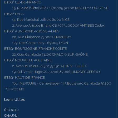
BTSG² ILE-DE-FRANCE
15, Rue de l'Hôtel ville CS 70005 92200 NEUILLY-SUR-SEINE
BTGS² PACA
51, Rue Maréchal Joffre 06000 NICE
2, Avenue Aristide Briand CS 30751 06605 ANTIBES Cedex
BTSG² AUVERGNE-RHÔNE-ALPES
28, Rue Plaisance 73000 CHAMBERY
129, Rue Chaponnay - 69003 LYON
BTSG² BOURGOGNE-FRANCHE COMTE
22, Quai Gambetta 71100 CHALON-SUR-SAÔNE
BTSG² NOUVELLE AQUITAINE
2, Avenue Thiers CS 30159 19104 BRIVE CEDEX
19, Bd. Victor Hugo CS 20206 87006 LIMOGES CEDEX 1
BTSG² HAUT-DE-FRANCE
Tour MERCURE - 6ème étage- 445 Boulevard Gambetta 59200
TOURCOING
Liens Utiles
Glossaire
CNAJMJ