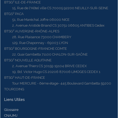
BTSG² ILE-DE-FRANCE
15, Rue de l'Hôtel ville CS 70005 92200 NEUILLY-SUR-SEINE
BTGS² PACA
51, Rue Maréchal Joffre 06000 NICE
2, Avenue Aristide Briand CS 30751 06605 ANTIBES Cedex
BTSG² AUVERGNE-RHÔNE-ALPES
28, Rue Plaisance 73000 CHAMBERY
129, Rue Chaponnay - 69003 LYON
BTSG² BOURGOGNE-FRANCHE COMTE
22, Quai Gambetta 71100 CHALON-SUR-SAÔNE
BTSG² NOUVELLE AQUITAINE
2, Avenue Thiers CS 30159 19104 BRIVE CEDEX
19, Bd. Victor Hugo CS 20206 87006 LIMOGES CEDEX 1
BTSG² HAUT-DE-FRANCE
Tour MERCURE - 6ème étage- 445 Boulevard Gambetta 59200
TOURCOING
Liens Utiles
Glossaire
CNAJMJ