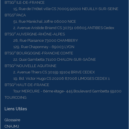
BTSG² ILE-DE-FRANCE
15, Rue de l'Hôtel ville CS 70005 92200 NEUILLY-SUR-SEINE
BTGS² PACA
51, Rue Maréchal Joffre 06000 NICE
2, Avenue Aristide Briand CS 30751 06605 ANTIBES Cedex
BTSG² AUVERGNE-RHÔNE-ALPES
28, Rue Plaisance 73000 CHAMBERY
129, Rue Chaponnay - 69003 LYON
BTSG² BOURGOGNE-FRANCHE COMTE
22, Quai Gambetta 71100 CHALON-SUR-SAÔNE
BTSG² NOUVELLE AQUITAINE
2, Avenue Thiers CS 30159 19104 BRIVE CEDEX
19, Bd. Victor Hugo CS 20206 87006 LIMOGES CEDEX 1
BTSG² HAUT-DE-FRANCE
Tour MERCURE - 6ème étage- 445 Boulevard Gambetta 59200
TOURCOING
Liens Utiles
Glossaire
CNAJMJ