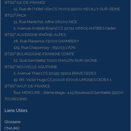
BTSG² ILE-DE-FRANCE
15, Rue de l'Hôtel ville CS 70005 92200 NEUILLY-SUR-SEINE
BTGS² PACA
51, Rue Maréchal Joffre 06000 NICE
2, Avenue Aristide Briand CS 30751 06605 ANTIBES Cedex
BTSG² AUVERGNE-RHÔNE-ALPES
28, Rue Plaisance 73000 CHAMBERY
129, Rue Chaponnay - 69003 LYON
BTSG² BOURGOGNE-FRANCHE COMTE
22, Quai Gambetta 71100 CHALON-SUR-SAÔNE
BTSG² NOUVELLE AQUITAINE
2, Avenue Thiers CS 30159 19104 BRIVE CEDEX
19, Bd. Victor Hugo CS 20206 87006 LIMOGES CEDEX 1
BTSG² HAUT-DE-FRANCE
Tour MERCURE - 6ème étage- 445 Boulevard Gambetta 59200
TOURCOING
Liens Utiles
Glossaire
CNAJMJ